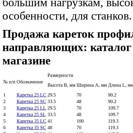
большим нагрузкам, высок
особенности, для станков.
Продажа кареток профи
направляющих: каталог 
магазине
Размерности
№ п/п
Обозначение
Высота B, мм
Ширина A, мм
Длина L, м
1
Каретка 25 LC
29.5
70
90.2
2
Каретка 25 SC
33.5
48
90.2
3
Каретка 25 LL
29.5
70
109.7
4
Каретка 25 SL
33.5
48
109.7
5
Каретка 35 LC
41
100
119.3
6
Каретка 35 SC
48
70
119.3